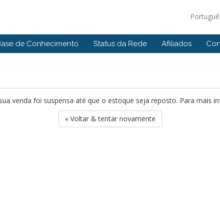
Portugu
Base de Conhecimento
Status da Rede
Afiliados
Con
ua venda foi suspensa até que o estoque seja reposto. Para mais i
« Voltar & tentar novamente