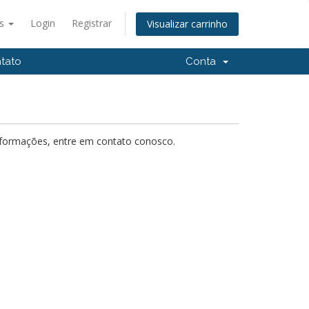
ês
Login
Registrar
Visualizar carrinho
tato
Conta
nformações, entre em contato conosco.