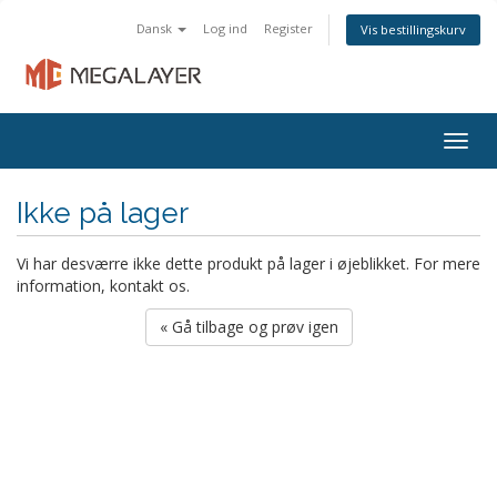
Dansk
Log ind
Register
Vis bestillingskurv
Togg
navig
Ikke på lager
Vi har desværre ikke dette produkt på lager i øjeblikket. For mere
information, kontakt os.
« Gå tilbage og prøv igen