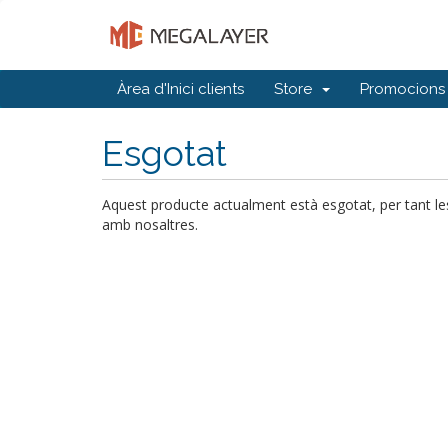
Àrea d'Inici clients
Store
Promocions
Esgotat
Aquest producte actualment està esgotat, per tant l
amb nosaltres.