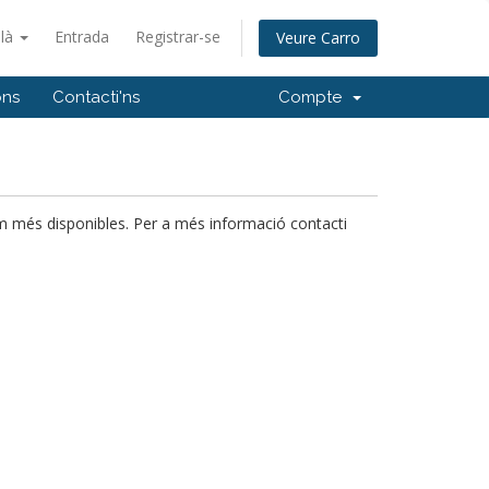
alà
Entrada
Registrar-se
Veure Carro
ons
Contacti'ns
Compte
m més disponibles. Per a més informació contacti