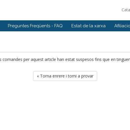
Cat
Preguntes Freqüents - FAQ
Estat de la xarxa
Afiliaci
es comandes per aquest article han estat suspesos fins que en tingue
« Torna enrere i torni a provar