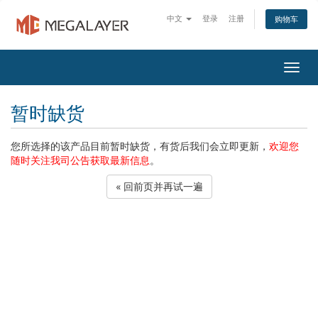
中文
登录
注册
购物车
Togg
navig
暂时缺货
您所选择的该产品目前暂时缺货，有货后我们会立即更新，
欢迎您
随时关注我司公告获取最新信息
。
« 回前页并再试一遍