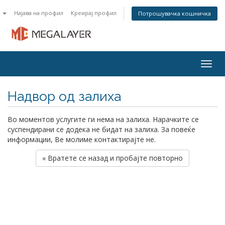
n
Најава на профил
Креирај профил
Потрошувачка кошничка
Togg
navig
Надвор од залиха
Во моментов услугите ги нема на залиха. Нарачките се
суспендирани се додека не бидат на залиха. За повеќе
информации, Ве молиме контактирајте не.
« Вратете се назад и пробајте повторно