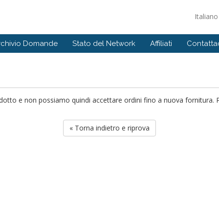
Italian
rchivio Domande
Stato del Network
Affiliati
Contattac
to e non possiamo quindi accettare ordini fino a nuova fornitura. Per
« Torna indietro e riprova