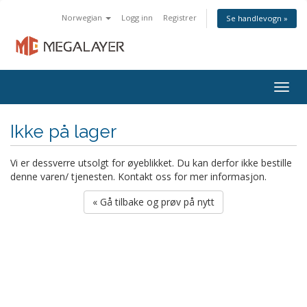
Norwegian
Logg inn
Registrer
Se handlevogn »
Togg
navig
Ikke på lager
Vi er dessverre utsolgt for øyeblikket. Du kan derfor ikke bestille
denne varen/ tjenesten. Kontakt oss for mer informasjon.
« Gå tilbake og prøv på nytt