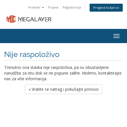
Hrvatski
Prijava
Registtracija
Pregled košarice
Togg
navig
Nije raspoloživo
Trenutno ova stavka nije raspoloživa, pa su obustavljene
narudžbe za istu dok se ne popune zalihe. Molimo, kontaktirajte
nas za više informacija.
« Vratite se natrag i pokušajte ponovo