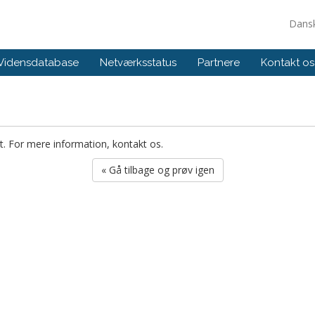
Dans
Vidensdatabase
Netværksstatus
Partnere
Kontakt os
et. For mere information, kontakt os.
« Gå tilbage og prøv igen