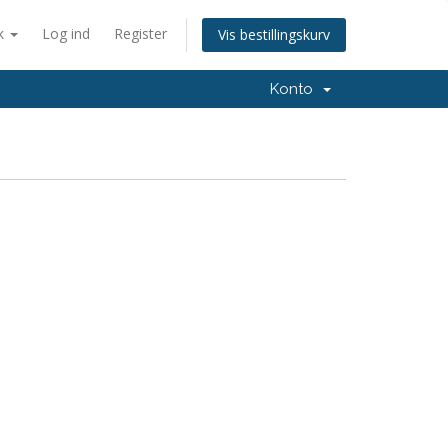
k
Log ind
Register
Vis bestillingskurv
Konto