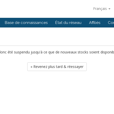
Français
Base de connaissances
État du réseau
Affiliés
Co
 donc été suspendu jusqu'à ce que de nouveaux stocks soient disponibl
« Revenez plus tard & réessayer