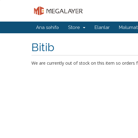
Ana səhifə
Store
Elanlar
Məlumat
Bitib
We are currently out of stock on this item so orders f