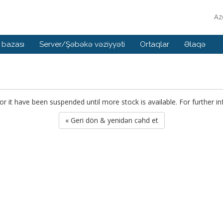
Az
 bazası
Server/Şəbəkə vəziyyəti
Ortaqlar
Əlaqə
or it have been suspended until more stock is available. For further i
« Geri dön & yenidən cəhd et