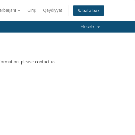
erbaijani
Giriş
Qeydiyyat
Səbətə bax
Hesab
nformation, please contact us.