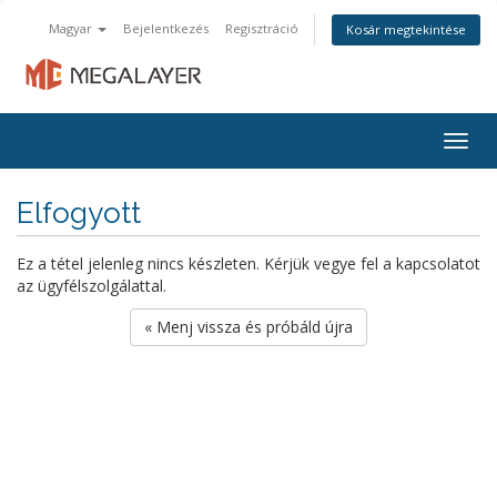
Magyar
Bejelentkezés
Regisztráció
Kosár megtekintése
Togg
navig
Elfogyott
Ez a tétel jelenleg nincs készleten. Kérjük vegye fel a kapcsolatot
az ügyfélszolgálattal.
« Menj vissza és próbáld újra