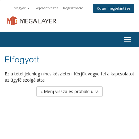
Magyar
Bejelentkezés
Regisztráció
Kosár megtekintése
Togg
navig
Elfogyott
Ez a tétel jelenleg nincs készleten. Kérjük vegye fel a kapcsolatot
az ügyfélszolgálattal.
« Menj vissza és próbáld újra