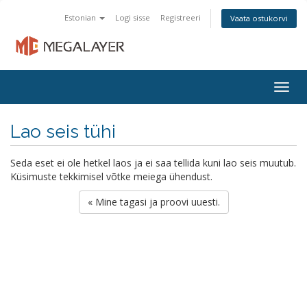
Estonian
Logi sisse
Registreeri
Vaata ostukorvi
Togg
navig
Lao seis tühi
Seda eset ei ole hetkel laos ja ei saa tellida kuni lao seis muutub.
Küsimuste tekkimisel võtke meiega ühendust.
« Mine tagasi ja proovi uuesti.