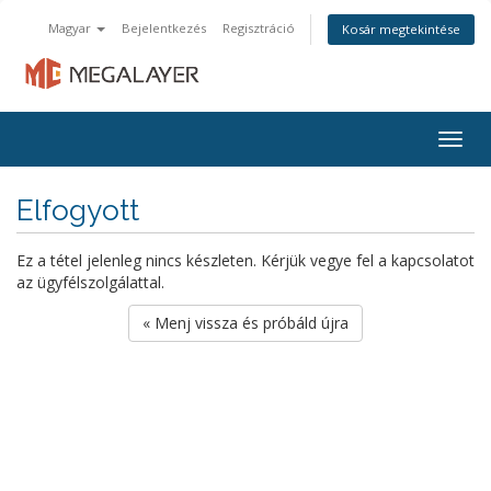
Magyar
Bejelentkezés
Regisztráció
Kosár megtekintése
Togg
navig
Elfogyott
Ez a tétel jelenleg nincs készleten. Kérjük vegye fel a kapcsolatot
az ügyfélszolgálattal.
« Menj vissza és próbáld újra