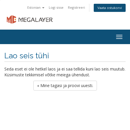
Estonian
Logi sisse
Registreeri
Vaata ostukorvi
Togg
navig
Lao seis tühi
Seda eset ei ole hetkel laos ja ei saa tellida kuni lao seis muutub.
Küsimuste tekkimisel võtke meiega ühendust.
« Mine tagasi ja proovi uuesti.