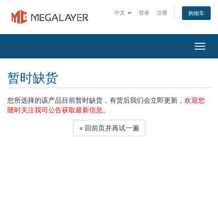
中文
登录
注册
购物车
Togg
navig
暂时缺货
您所选择的该产品目前暂时缺货，有货后我们会立即更新，
欢迎您
随时关注我司公告获取最新信息
。
« 回前页并再试一遍