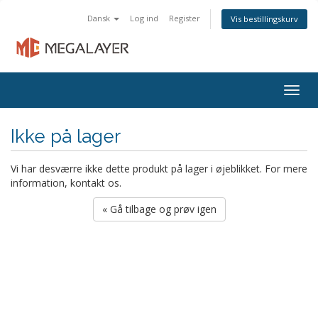
Dansk
Log ind
Register
Vis bestillingskurv
Togg
navig
Ikke på lager
Vi har desværre ikke dette produkt på lager i øjeblikket. For mere
information, kontakt os.
« Gå tilbage og prøv igen