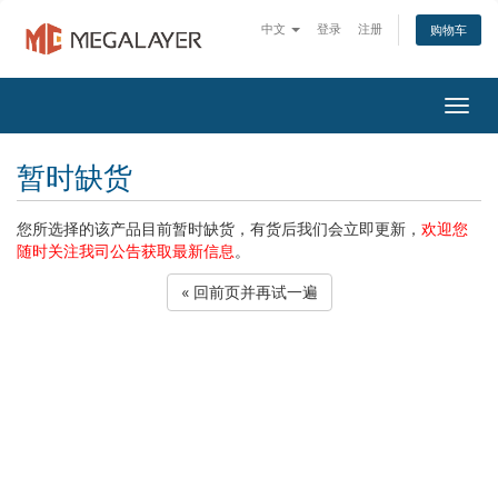
中文
登录
注册
购物车
Togg
navig
暂时缺货
您所选择的该产品目前暂时缺货，有货后我们会立即更新，
欢迎您
随时关注我司公告获取最新信息
。
« 回前页并再试一遍