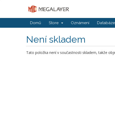
Domů
Store
Oznámení
Databáze 
Není skladem
Tato položka není v součastnosti skladem, takže obj