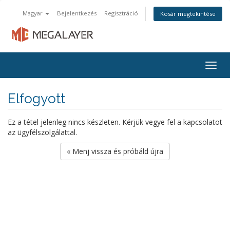
Magyar
Bejelentkezés
Regisztráció
Kosár megtekintése
Togg
navig
Elfogyott
Ez a tétel jelenleg nincs készleten. Kérjük vegye fel a kapcsolatot
az ügyfélszolgálattal.
« Menj vissza és próbáld újra