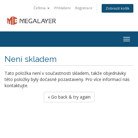
Čeština
Přihlášení
Registrace
Zobrazit košík
Togg
navig
Není skladem
Tato položka není v součastnosti skladem, takže objednávky
této položky byly dočasně pozastaveny. Pro více informací nás
kontaktujte.
« Go back & try again