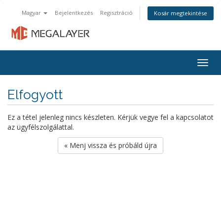
Magyar
Bejelentkezés
Regisztráció
Kosár megtekintése
Togg
navig
Elfogyott
Ez a tétel jelenleg nincs készleten. Kérjük vegye fel a kapcsolatot
az ügyfélszolgálattal.
« Menj vissza és próbáld újra