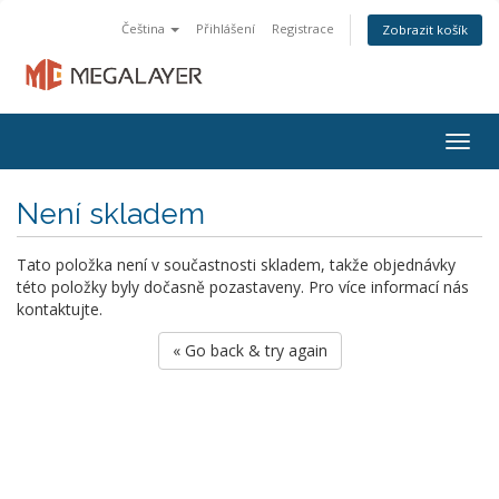
Čeština
Přihlášení
Registrace
Zobrazit košík
Togg
navig
Není skladem
Tato položka není v součastnosti skladem, takže objednávky
této položky byly dočasně pozastaveny. Pro více informací nás
kontaktujte.
« Go back & try again