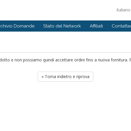
Italian
rchivio Domande
Stato del Network
Affiliati
Contattac
to e non possiamo quindi accettare ordini fino a nuova fornitura. Per
« Torna indietro e riprova