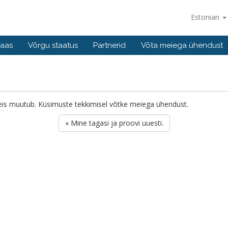
Estonian
baas
Võrgu staatus
Partnerid
Võta meiega ühendust
o seis muutub. Küsimuste tekkimisel võtke meiega ühendust.
« Mine tagasi ja proovi uuesti.