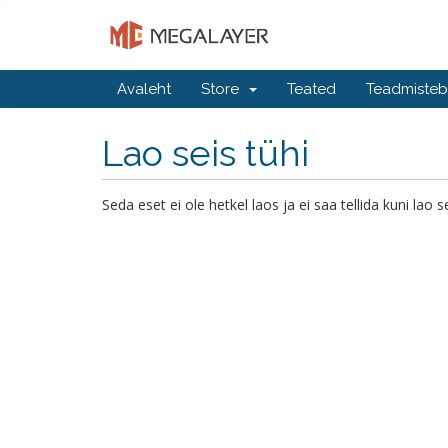
Avaleht
Store
Teated
Teadmiste
Lao seis tühi
Seda eset ei ole hetkel laos ja ei saa tellida kuni la