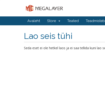
Avaleht
Store
Teated
Teadmiste
Lao seis tühi
Seda eset ei ole hetkel laos ja ei saa tellida kuni la