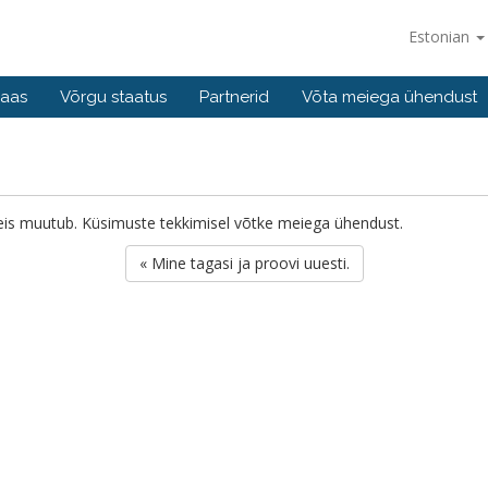
Estonian
baas
Võrgu staatus
Partnerid
Võta meiega ühendust
o seis muutub. Küsimuste tekkimisel võtke meiega ühendust.
« Mine tagasi ja proovi uuesti.