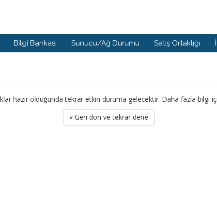
Bilgi Bankası
Sunucu/Ağ Durumu
Satış Ortaklığı
 hazır olduğunda tekrar etkin duruma gelecektir. Daha fazla bilgi için
« Geri dön ve tekrar dene