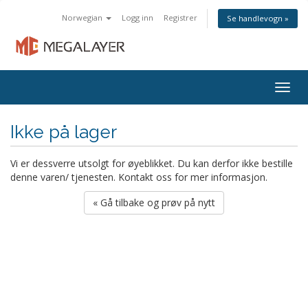
Norwegian
Logg inn
Registrer
Se handlevogn »
Togg
navig
Ikke på lager
Vi er dessverre utsolgt for øyeblikket. Du kan derfor ikke bestille
denne varen/ tjenesten. Kontakt oss for mer informasjon.
« Gå tilbake og prøv på nytt