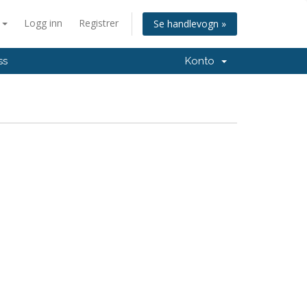
n
Logg inn
Registrer
Se handlevogn »
ss
Konto