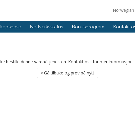
Norwegia
skapsbase
Nettverksstatus
Bonusprogram
Kontakt o
ikke bestille denne varen/ tjenesten. Kontakt oss for mer informasjon.
« Gå tilbake og prøv på nytt