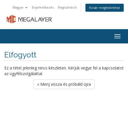
Magyar
Bejelentkezés
Regisztráció
Kosár megtekintése
Togg
navig
Elfogyott
Ez a tétel jelenleg nincs készleten. Kérjük vegye fel a kapcsolatot
az ügyfélszolgálattal.
« Menj vissza és próbáld újra