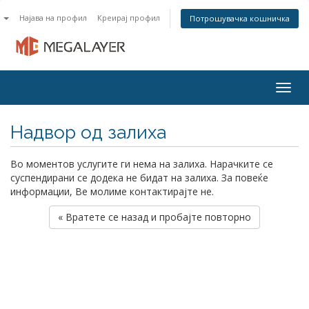
n
Најава на профил
Креирај профил
Потрошувачка кошничка
Togg
navig
Надвор од залиха
Во моментов услугите ги нема на залиха. Нарачките се
суспендирани се додека не бидат на залиха. За повеќе
информации, Ве молиме контактирајте не.
« Вратете се назад и пробајте повторно