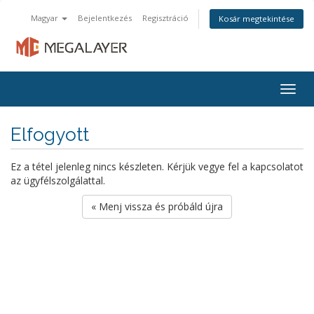
Magyar
Bejelentkezés
Regisztráció
Kosár megtekintése
Togg
navig
Elfogyott
Ez a tétel jelenleg nincs készleten. Kérjük vegye fel a kapcsolatot
az ügyfélszolgálattal.
« Menj vissza és próbáld újra