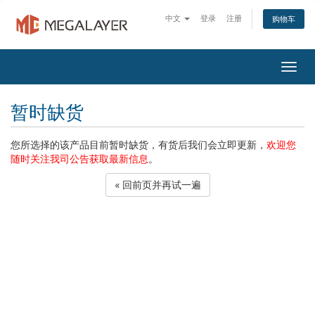
中文
登录
注册
购物车
Togg
navig
暂时缺货
您所选择的该产品目前暂时缺货，有货后我们会立即更新，
欢迎您
随时关注我司公告获取最新信息
。
« 回前页并再试一遍