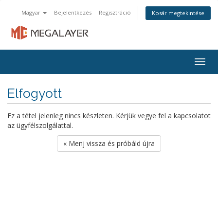
Magyar
Bejelentkezés
Regisztráció
Kosár megtekintése
Togg
navig
Elfogyott
Ez a tétel jelenleg nincs készleten. Kérjük vegye fel a kapcsolatot
az ügyfélszolgálattal.
« Menj vissza és próbáld újra