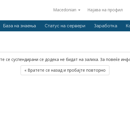
Macedonian
Најава на профил
База на знаења
Статус на сервери
Заработка
К
те се суспендирани се додека не бидат на залиха. За повеќе ин
« Вратете се назад и пробајте повторно