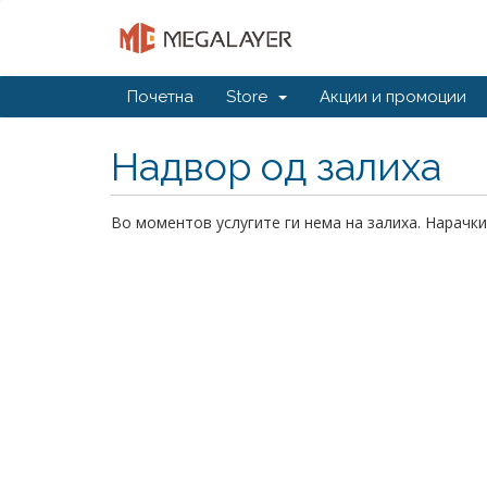
Почетна
Store
Акции и промоции
Надвор од залиха
Во моментов услугите ги нема на залиха. Нарачки