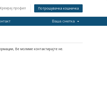
Креирај профил
Потрошувачка кошничка
онтакт
Ваша сметка
формации, Ве молиме контактирајте не.