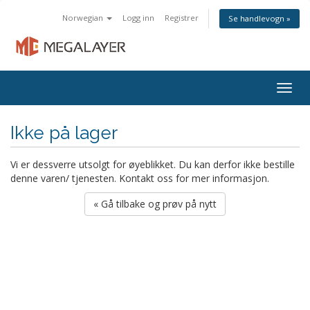
Norwegian
Logg inn
Registrer
Se handlevogn »
Togg
navig
Ikke på lager
Vi er dessverre utsolgt for øyeblikket. Du kan derfor ikke bestille
denne varen/ tjenesten. Kontakt oss for mer informasjon.
« Gå tilbake og prøv på nytt