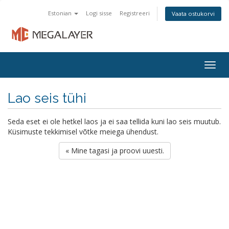
Estonian
Logi sisse
Registreeri
Vaata ostukorvi
Togg
navig
Lao seis tühi
Seda eset ei ole hetkel laos ja ei saa tellida kuni lao seis muutub.
Küsimuste tekkimisel võtke meiega ühendust.
« Mine tagasi ja proovi uuesti.