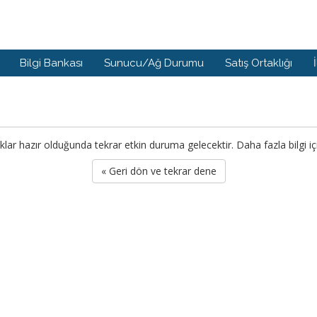
Bilgi Bankası
Sunucu/Ağ Durumu
Satış Ortaklığı
 hazır olduğunda tekrar etkin duruma gelecektir. Daha fazla bilgi için
« Geri dön ve tekrar dene