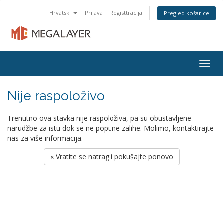
Hrvatski
Prijava
Registtracija
Pregled košarice
Togg
navig
Nije raspoloživo
Trenutno ova stavka nije raspoloživa, pa su obustavljene
narudžbe za istu dok se ne popune zalihe. Molimo, kontaktirajte
nas za više informacija.
« Vratite se natrag i pokušajte ponovo