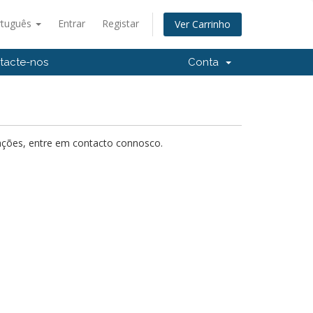
rtuguês
Entrar
Registar
Ver Carrinho
tacte-nos
Conta
mações, entre em contacto connosco.