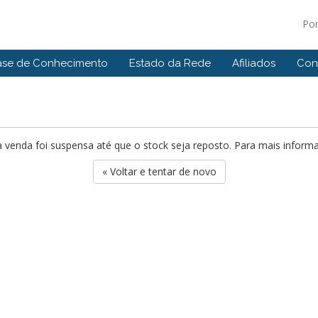
Po
ase de Conhecimento
Estado da Rede
Afiliados
Con
 venda foi suspensa até que o stock seja reposto. Para mais infor
« Voltar e tentar de novo