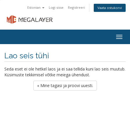
Estonian
Logi sisse
Registreeri
Vaata ostukorvi
Togg
navig
Lao seis tühi
Seda eset ei ole hetkel laos ja ei saa tellida kuni lao seis muutub.
Küsimuste tekkimisel võtke meiega ühendust.
« Mine tagasi ja proovi uuesti.