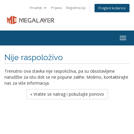
Hrvatski
Prijava
Registtracija
Pregled košarice
Togg
navig
Nije raspoloživo
Trenutno ova stavka nije raspoloživa, pa su obustavljene
narudžbe za istu dok se ne popune zalihe. Molimo, kontaktirajte
nas za više informacija.
« Vratite se natrag i pokušajte ponovo