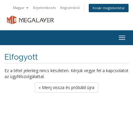
Magyar
Bejelentkezés
Regisztráció
Kosár megtekintése
Togg
navig
Elfogyott
Ez a tétel jelenleg nincs készleten. Kérjük vegye fel a kapcsolatot
az ügyfélszolgálattal.
« Menj vissza és próbáld újra